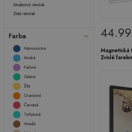
Strieborný rámček
Zlatý rámček
44.99
Farba
Námorníctvo
Magnetická 
Zvislé fareb
Modrá
Fialová
Zelená
Žltá
Oranžová
Červená
Tyrkysová
Hnedá