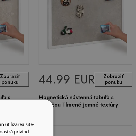
44.99 EUR
Zobraziť
Zobraziť
ponuku
ponuku
ľa s
Magnetická nástenná tabuľa s
lu mandaly
potlačou Tlmené jemné textúry
n utilizarea site-
noastră privind