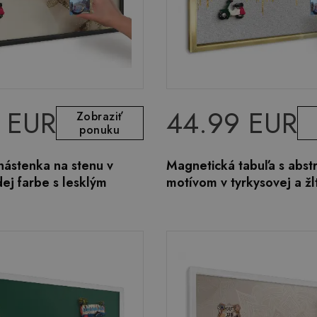
 EUR
44.99 EUR
Zobraziť
ponuku
nástenka na stenu v
Magnetická tabuľa s abst
ej farbe s lesklým
motívom v tyrkysovej a žl