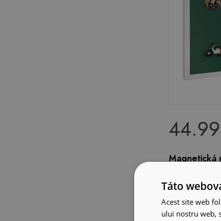
44.99
Magnetická n
potlačou je
fľaškovozel
Táto webová
Acest site web fol
ului nostru web, s