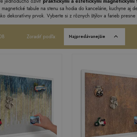
ete jednoducho oživiť
praktickými a estetickými magnetickými 
e magnetické tabule na stenu sa hodia do kancelárie, kuchyne aj de
ako dekoratívny prvok. Vyberte si z rôznych štýlov a farieb presne
08
Zoradiť podľa:
Najpredávanejšie