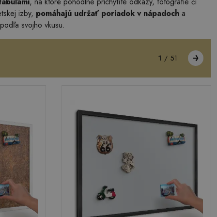
tabuľami
, na ktoré pohodlne prichytíte odkazy, fotografie či
tskej izby,
pomáhajú udržať poriadok v nápadoch
a
 podľa svojho vkusu.
1
/
51