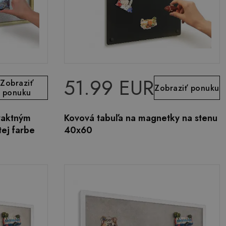
51.99 EUR
Zobraziť
Zobraziť ponuku
ponuku
raktným
Kovová tabuľa na magnetky na stenu
tej farbe
40x60