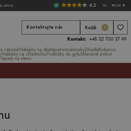
4.2
ky šetrné
SK
EUR
Kontaktujte nás
Košík
0
Kontakt:
+48 32 700 37 99
na nábytok
Nálepky na dlaždice
Fotorámčeky
Zrkadlá
Koberce
o
Nálepky na chladničku
Podložky do grilu
Sklenené police
y
Tapety na stenu
enu