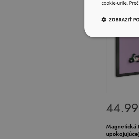
cookie-urile.
Prečí
ZOBRAZIŤ P
44.99
Magnetická t
upokojujúcej