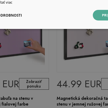
tať viac
ODROBNOSTI
PRI
 EUR
44.99 EUR
Zobraziť
ponuku
abuľa na stenu v
Magnetická dekoračná ta
 fialovej farbe
stenu v jemnej ružovej fa