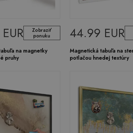
 EUR
44.99 EUR
Zobraziť
ponuku
tabuľa na magnetky
Magnetická tabuľa na ste
né pruhy
potlačou hnedej textúry