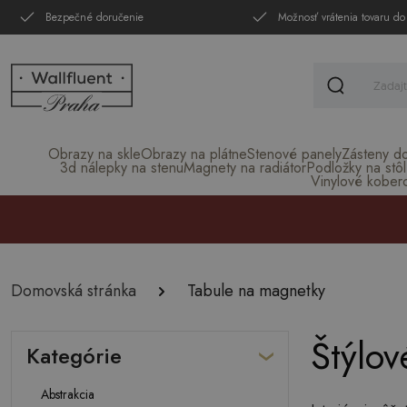
Bezpečné doručenie
Možnosť vrátenia tovaru do
Obrazy na skle
Obrazy na plátne
Stenové panely
Zásteny d
3d nálepky na stenu
Magnety na radiátor
Podložky na stôl
Vinylové kober
Domovská stránka
Tabule na magnetky
Štýlov
Kategórie
Abstrakcia