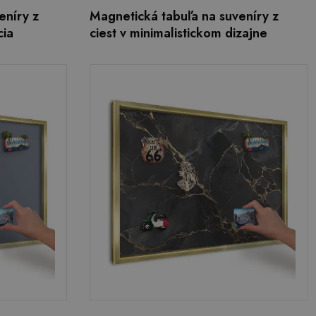
eníry z
Magnetická tabuľa na suveníry z
cia
ciest v minimalistickom dizajne