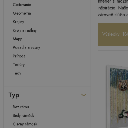
Interiér si môž
Cestovanie
inšpirácie. Naš
Geometria
zároveň slúžia 
Krajiny
Kvety a rastliny
Výsledky: 18
Mapy
Pozadia a vzory
Príroda
Textúry
Texty
Typ
Bez rámu
Biely rámček
Čierny rámček