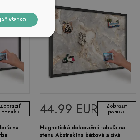
JAŤ VŠETKO
44.99 EUR
Zobraziť
Zobraziť
ponuku
ponuku
buľa na
Magnetická dekoračná tabuľa na
rbe
stenu Abstraktná béžová a sivá