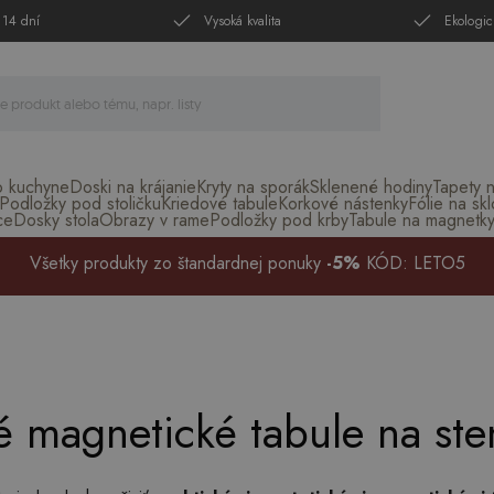
 14 dní
Vysoká kvalita
Ekologic
o kuchyne
Doski na krájanie
Kryty na sporák
Sklenené hodiny
Tapety 
Podložky pod stoličku
Kriedové tabule
Korkové nástenky
Fólie na skl
ce
Dosky stola
Obrazy v rame
Podložky pod krby
Tabule na magnetk
Všetky produkty zo štandardnej ponuky
-5%
KÓD: LETO5
é magnetické tabule na st