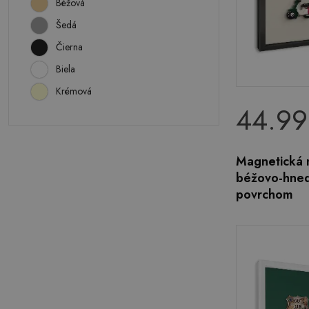
Béžová
Šedá
Čierna
Biela
Krémová
44.99
Magnetická 
béžovo-hned
povrchom