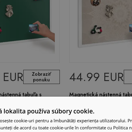
 EUR
44.99 EUR
Zobraziť
ponuku
ástenná tabuľa s
Magnetická nástenná tabu
dnofarebná
motívom béžového detai
ená
 lokalita používa súbory cookie.
osește cookie-uri pentru a îmbunătăți experiența utilizatorului. Pri
unteți de acord cu toate cookie-urile în conformitate cu Politica 