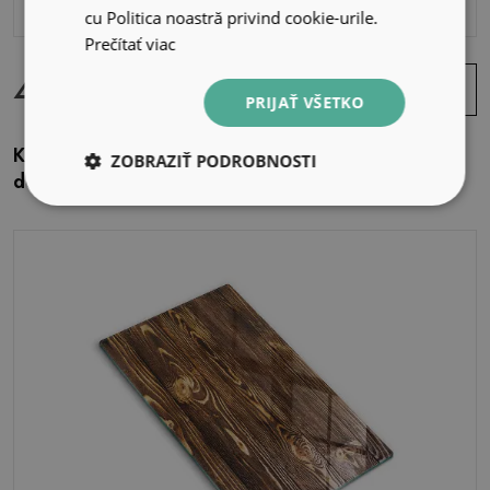
cu Politica noastră privind cookie-urile.
Prečítať viac
44.99 EUR
Zobraziť
ponuku
PRIJAŤ VŠETKO
Kalené sklo za sporák 60x52 cm Šedé drevené
ZOBRAZIŤ PODROBNOSTI
dosky s tieňmi