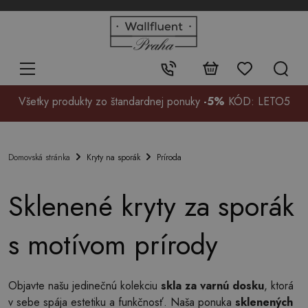
+48
32
700
37
Kontakt:
99
Všetky produkty zo štandardnej ponuky
-5%
KÓD: LETO5
Kryty na sporák
Príroda
Domovská stránka
Sklenené kryty za sporák
s motívom prírody
Objavte našu jedinečnú kolekciu
skla za varnú dosku
, ktorá
v sebe spája estetiku a funkčnosť. Naša ponuka
sklenených