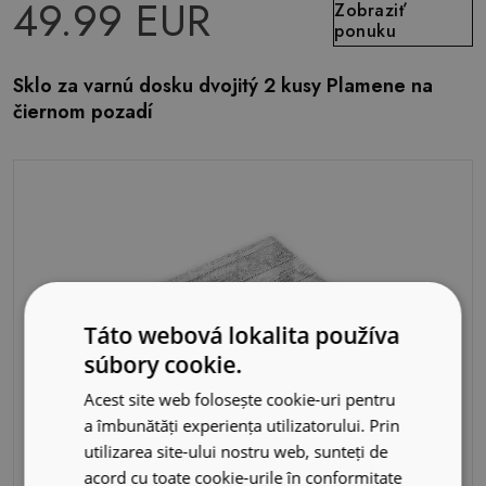
49.99 EUR
Zobraziť
ponuku
Sklo za varnú dosku dvojitý 2 kusy Plamene na
čiernom pozadí
Táto webová lokalita používa
súbory cookie.
Acest site web folosește cookie-uri pentru
a îmbunătăți experiența utilizatorului. Prin
utilizarea site-ului nostru web, sunteți de
acord cu toate cookie-urile în conformitate