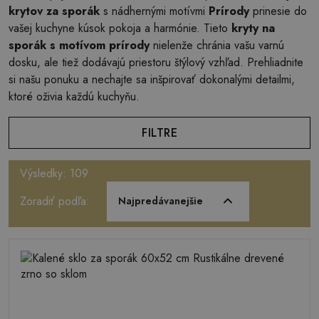
krytov za sporák
s nádhernými motívmi
Prírody
prinesie do
vašej kuchyne kúsok pokoja a harmónie. Tieto
kryty na
sporák s motívom prírody
nielenže chránia vašu varnú
dosku, ale tiež dodávajú priestoru štýlový vzhľad. Prehliadnite
si našu ponuku a nechajte sa inšpirovať dokonalými detailmi,
ktoré oživia každú kuchyňu.
FILTRE
Výsledky: 109
Zoradiť podľa:
Najpredávanejšie