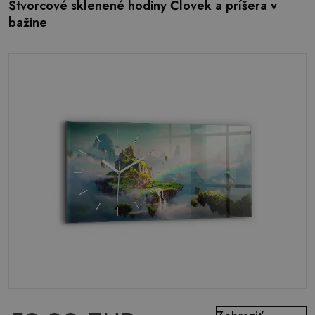
Štvorcové sklenené hodiny Človek a príšera v
bažine