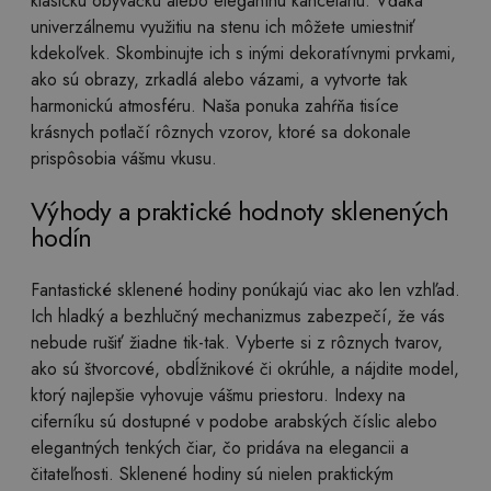
klasickú obývačku alebo elegantnú kanceláriu. Vďaka
univerzálnemu využitiu na stenu ich môžete umiestniť
kdekoľvek. Skombinujte ich s inými dekoratívnymi prvkami,
ako sú obrazy, zrkadlá alebo vázami, a vytvorte tak
harmonickú atmosféru. Naša ponuka zahŕňa tisíce
krásnych potlačí rôznych vzorov, ktoré sa dokonale
prispôsobia vášmu vkusu.
Výhody a praktické hodnoty sklenených
hodín
Fantastické sklenené hodiny ponúkajú viac ako len vzhľad.
Ich hladký a bezhlučný mechanizmus zabezpečí, že vás
nebude rušiť žiadne tik-tak. Vyberte si z rôznych tvarov,
ako sú štvorcové, obdĺžnikové či okrúhle, a nájdite model,
ktorý najlepšie vyhovuje vášmu priestoru. Indexy na
ciferníku sú dostupné v podobe arabských číslic alebo
elegantných tenkých čiar, čo pridáva na elegancii a
čitateľnosti. Sklenené hodiny sú nielen praktickým