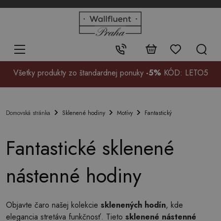
+48
32
700
37
Kontakt:
99
Všetky produkty zo štandardnej ponuky
-5%
KÓD: LETO5
Sklenené hodiny
Motívy
Fantastický
Domovská stránka
Fantastické sklenené
nástenné hodiny
Objavte čaro našej kolekcie
sklenených hodín
, kde
elegancia stretáva funkčnosť. Tieto
sklenené nástenné