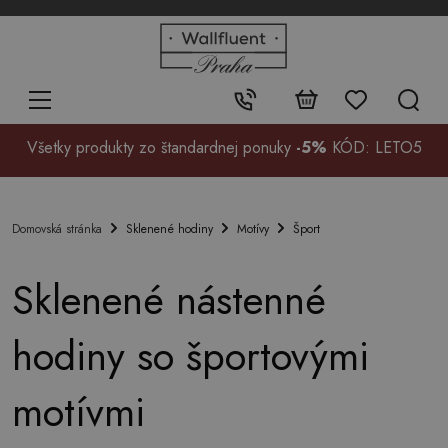
+48
32
700
37
Kontakt:
99
Všetky produkty zo štandardnej ponuky
-5%
KÓD: LETO5
Sklenené hodiny
Motívy
Šport
Domovská stránka
Sklenené nástenné
hodiny so športovými
motívmi