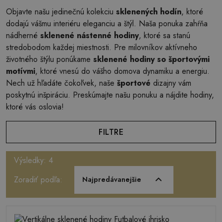
Objavte našu jedinečnú kolekciu
sklenených hodín
, ktoré
dodajú vášmu interiéru eleganciu a štýl. Naša ponuka zahŕňa
nádherné
sklenené nástenné hodiny
, ktoré sa stanú
stredobodom každej miestnosti. Pre milovníkov aktívneho
životného štýlu ponúkame
sklenené hodiny so športovými
motívmi
, ktoré vnesú do vášho domova dynamiku a energiu.
Nech už hľadáte čokoľvek, naše
športové
dizajny vám
poskytnú inšpiráciu. Preskúmajte našu ponuku a nájdite hodiny,
ktoré vás oslovia!
FILTRE
Výsledky: 4
Zoradiť podľa:
Najpredávanejšie