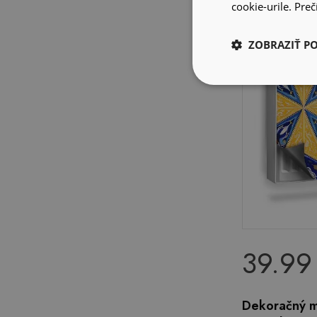
cookie-urile.
Prečí
ZOBRAZIŤ P
39.99
Dekoračný m