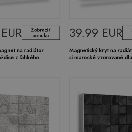
 EUR
39.99 EUR
Zobraziť
ponuku
agnet na radiátor
Magnetický kryt na radiát
ždice z ľahkého
si marocké vzorované dl