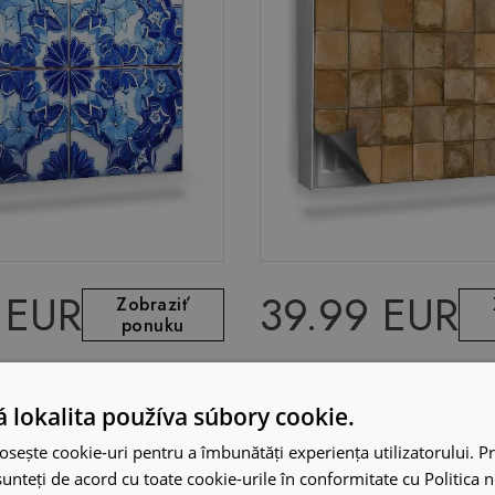
 EUR
39.99 EUR
Zobraziť
ponuku
agnet na radiátor
Dekoračný magnet na rad
rované dlaždice,
dlaždice so stopami zniče
 lokalita používa súbory cookie.
osește cookie-uri pentru a îmbunătăți experiența utilizatorului. Pri
unteți de acord cu toate cookie-urile în conformitate cu Politica 