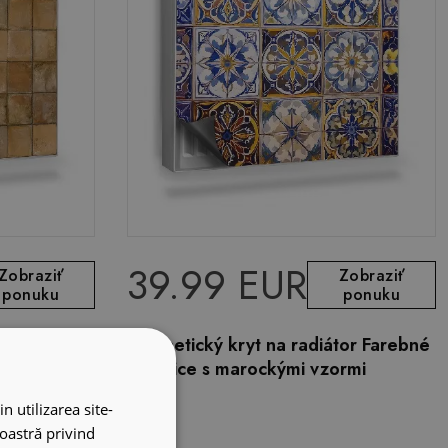
39.99 EUR
Zobraziť
Zobraziť
ponuku
ponuku
iátor Staré
Magnetický kryt na radiátor Farebné
nia
dlaždice s marockými vzormi
n utilizarea site-
noastră privind