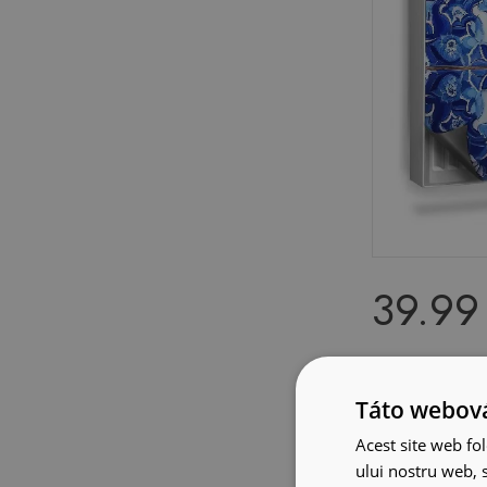
39.99
Dekoračný m
Marocké vzo
Táto webová
kontrast
Acest site web fol
ului nostru web, s