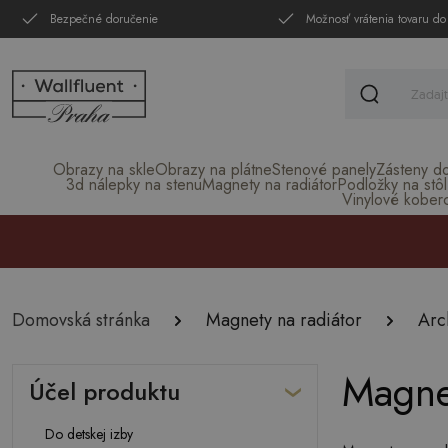
Bezpečné doručenie
Možnosť vrátenia tovaru do
Obrazy na skle
Obrazy na plátne
Stenové panely
Zásteny d
3d nálepky na stenu
Magnety na radiátor
Podložky na stôl
Vinylové kober
Domovská stránka
Magnety na radiátor
Arc
Magnet
Účel produktu
Do detskej izby