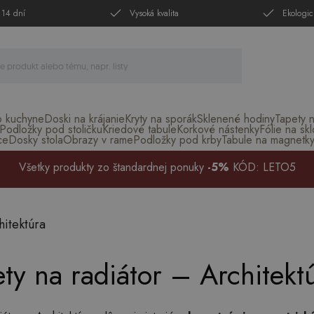
 14 dní
Vysoká kvalita
Ekologic
o kuchyne
Doski na krájanie
Kryty na sporák
Sklenené hodiny
Tapety 
Podložky pod stoličku
Kriedové tabule
Korkové nástenky
Fólie na skl
ce
Dosky stola
Obrazy v rame
Podložky pod krby
Tabule na magnetk
Všetky produkty zo štandardnej ponuky
-5%
KÓD: LETO5
hitektúra
y na radiátor – Architekt