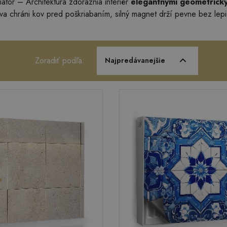
átor – Architektúra zdôraznia interiér
elegantnými geometrický
a chráni kov pred poškriabaním, silný magnet drží pevne bez lepi
Zoradiť podľa:
Najpredávanejšie