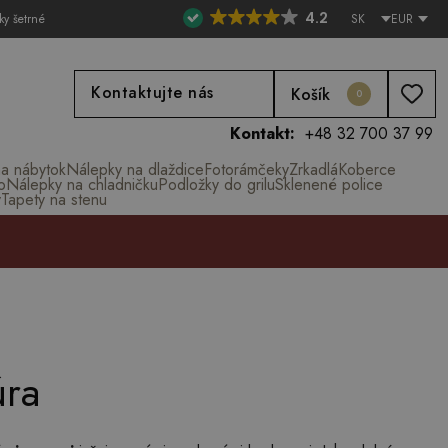
4.2
ky šetrné
SK
EUR
Kontaktujte nás
Košík
0
Kontakt:
+48 32 700 37 99
na nábytok
Nálepky na dlaždice
Fotorámčeky
Zrkadlá
Koberce
o
Nálepky na chladničku
Podložky do grilu
Sklenené police
y
Tapety na stenu
úra