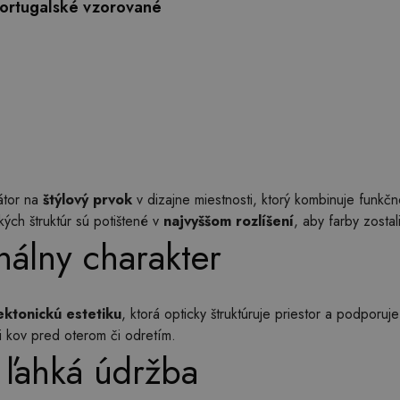
ortugalské vzorované
átor na
štýlový prvok
v dizajne miestnosti, ktorý kombinuje funkčn
ch štruktúr sú potištené v
najvyššom rozlíšení
, aby farby zostal
nálny charakter
ektonickú estetiku
, ktorá opticky štruktúruje priestor a podporuj
ni kov pred oterom či odretím.
 ľahká údržba