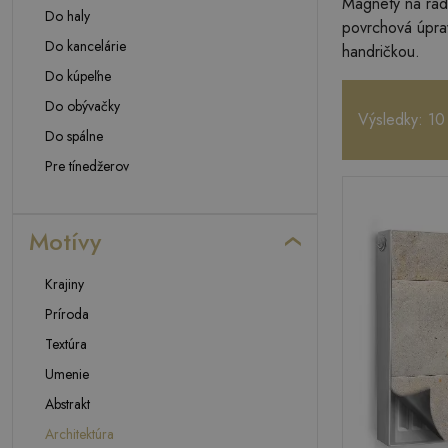
Magnety na radi
Do haly
povrchová úprav
Do kancelárie
handričkou.
Do kúpeľne
Do obývačky
Výsledky: 10
Do spálne
Pre tínedžerov
Motívy
Krajiny
Príroda
Textúra
Umenie
Abstrakt
Architektúra