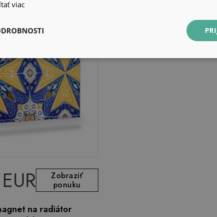
tať viac
ODROBNOSTI
PRI
 EUR
Zobraziť
ponuku
agnet na radiátor