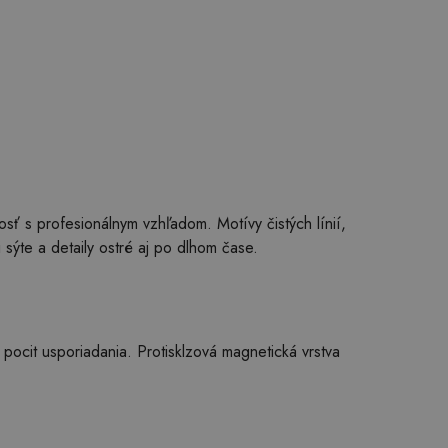
osť s profesionálnym vzhľadom. Motívy čistých línií,
i sýte a detaily ostré aj po dlhom čase.
e pocit usporiadania. Protisklzová magnetická vrstva