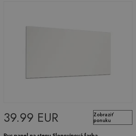
39.99 EUR
Zobraziť
ponuku
Pvc panel na stenu Slonovinová farba