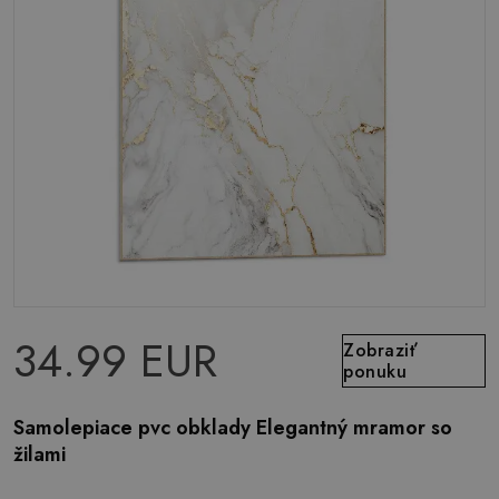
34.99 EUR
Zobraziť
ponuku
Samolepiace pvc obklady Elegantný mramor so
žilami