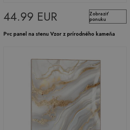
44.99 EUR
Zobraziť
ponuku
Pvc panel na stenu Vzor z prírodného kameňa