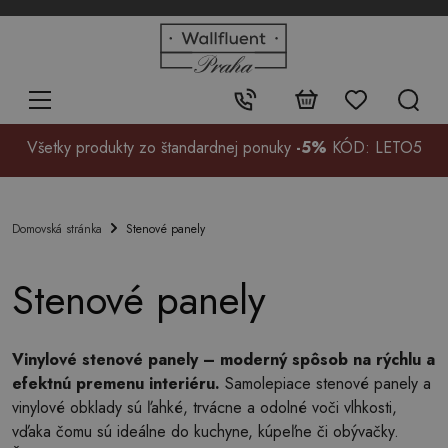
+48
32
700
37
Kontakt:
99
Všetky produkty zo štandardnej ponuky
-5%
KÓD: LETO5
Stenové panely
Domovská stránka
Stenové panely
Vinylové stenové panely – moderný spôsob na rýchlu a
efektnú premenu interiéru.
Samolepiace stenové panely a
vinylové obklady sú ľahké, trvácne a odolné voči vlhkosti,
vďaka čomu sú ideálne do kuchyne, kúpeľne či obývačky.