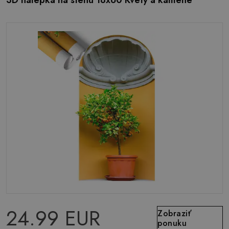
3D nálepka na stenu 18x60 Kvety a kamene
24.99 EUR
Zobraziť
ponuku