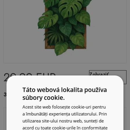
29.99 EUR
Zobraziť
ponuku
Táto webová lokalita používa
3d samolepka na stenu 67x100 Tropická oáza
súbory cookie.
Acest site web folosește cookie-uri pentru
a îmbunătăți experiența utilizatorului. Prin
utilizarea site-ului nostru web, sunteți de
acord cu toate cookie-urile în conformitate