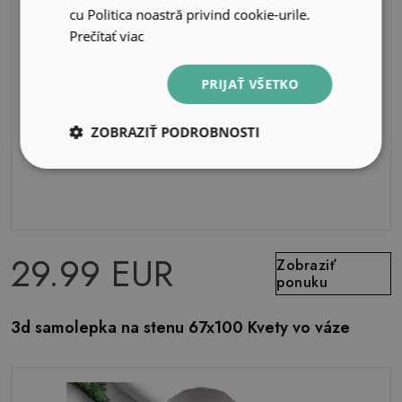
cu Politica noastră privind cookie-urile.
Prečítať viac
PRIJAŤ VŠETKO
ZOBRAZIŤ PODROBNOSTI
29.99 EUR
Zobraziť
ponuku
3d samolepka na stenu 67x100 Kvety vo váze