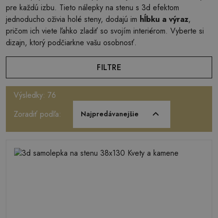
pre každú izbu. Tieto nálepky na stenu s 3d efektom
jednoducho oživia holé steny, dodajú im
hĺbku a výraz
,
pričom ich viete ľahko zladiť so svojím interiérom. Vyberte si
dizajn, ktorý podčiarkne vašu osobnosť.
FILTRE
Výsledky: 76
Zoradiť podľa:
Najpredávanejšie