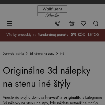
+48
32
700
37
Kontakt:
99
Všetky produkty zo štandardnej ponuky
-5%
KÓD: LETO5
3d nálepky na stenu
Iné
Domovská stránka
Originálne 3d nálepky
na stenu iné štýly
Vneste do svojho domova
hravosť a originalitu
s kategóriou
3d nálepky na stenu iné štýly, kde nájdete netradičné motívy