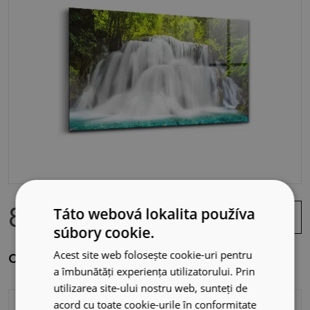
84.99 EUR
Zobraziť
Táto webová lokalita používa
ponuku
súbory cookie.
Acest site web folosește cookie-uri pentru
Obraz na skle Vodopád Huai Mae Khamin
a îmbunătăți experiența utilizatorului. Prin
utilizarea site-ului nostru web, sunteți de
acord cu toate cookie-urile în conformitate