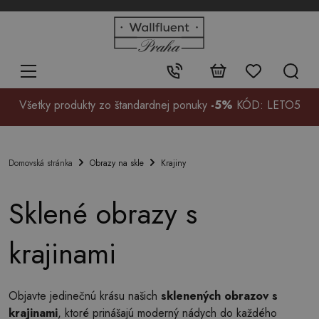
+48
32
700
37
Kontakt:
99
Všetky produkty zo štandardnej ponuky
-5%
KÓD: LETO5
Obrazy na skle
Krajiny
Domovská stránka
Sklené obrazy s
krajinami
Objavte jedinečnú krásu našich
sklenených obrazov s
krajinami
, ktoré prinášajú moderný nádych do každého