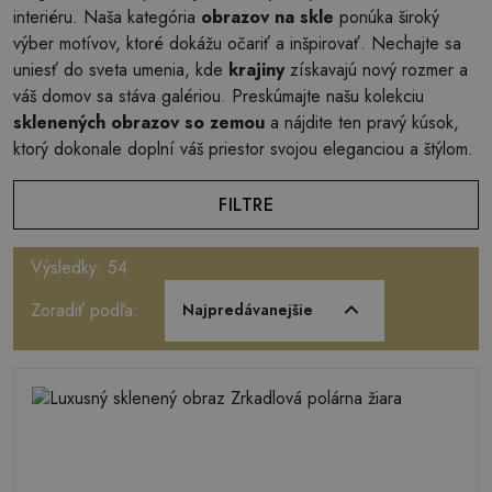
interiéru. Naša kategória
obrazov na skle
ponúka široký
výber motívov, ktoré dokážu očariť a inšpirovať. Nechajte sa
uniesť do sveta umenia, kde
krajiny
získavajú nový rozmer a
váš domov sa stáva galériou. Preskúmajte našu kolekciu
sklenených obrazov so zemou
a nájdite ten pravý kúsok,
ktorý dokonale doplní váš priestor svojou eleganciou a štýlom.
FILTRE
Výsledky: 54
Zoradiť podľa:
Najpredávanejšie