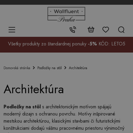
+48
32
700
37
Kontakt:
99
Všetky produkty zo štandardnej ponuky
-5%
KÓD: LETO5
Podložky na stôl
Architektúra
Domovská stránka
Architektúra
Podložky na stôl
s architektonickým motívom spájajú
moderný dizajn s ochranou povrchu. Motívy inšpirované
mestskou architektúrou, klasickými stavbami či futuristickými
konštrukciami dodajú vášmu pracovnému priestoru výnimočný