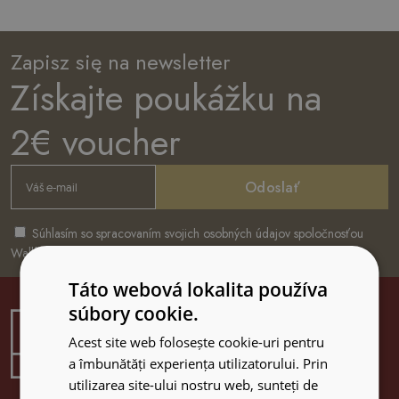
Zapisz się na newsletter
Získajte poukážku na
2€ voucher
Odoslať
Súhlasím so spracovaním svojich osobných údajov spoločnosťou
Wallfluent
Táto webová lokalita používa
súbory cookie.
Acest site web folosește cookie-uri pentru
a îmbunătăți experiența utilizatorului. Prin
utilizarea site-ului nostru web, sunteți de