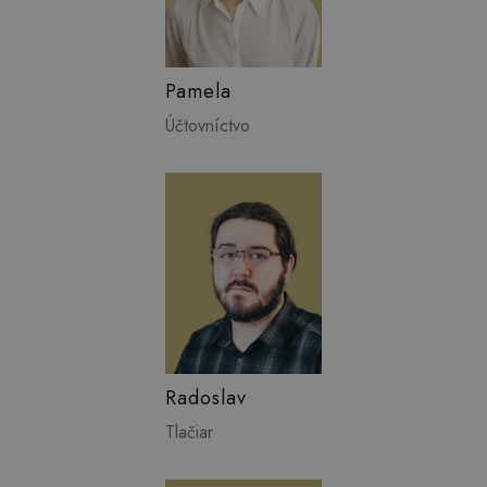
Pamela
Účtovníctvo
Radoslav
Tlačiar