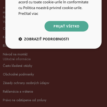
acord cu toate cookie-urile în conformitate
+48 32 700 37 99
cu Politica noastră privind cookie-urile.
info@wallfluent.sk
Prečítať viac
Sme k dispozícii od pondelka do piatka od 8:00 do 16:00
Wallfluent
PRIJAŤ VŠETKO
O nas
Kontaktujte nás
ZOBRAZIŤ PODROBNOSTI
Blog
Návod na montáž
Užitočné informácie
Často kladené otázky
Obchodné podmienky
Zásady ochrany osobných údajov
Reklamácia a vrátenie
Právo na odstúpenie od zmluvy