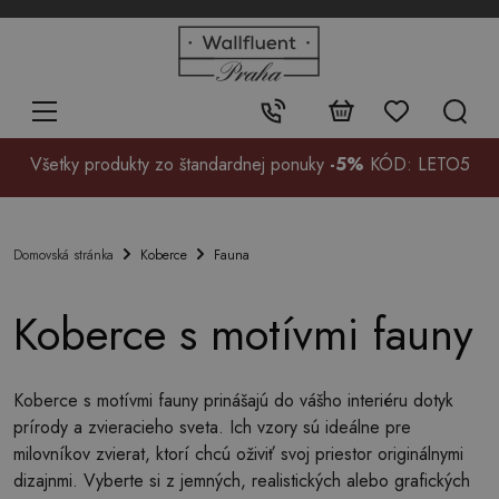
+48
32
700
37
Kontakt:
99
Všetky produkty zo štandardnej ponuky
-5%
KÓD: LETO5
Koberce
Fauna
Domovská stránka
Koberce s motívmi fauny
Koberce s motívmi fauny prinášajú do vášho interiéru dotyk
prírody a zvieracieho sveta. Ich vzory sú ideálne pre
milovníkov zvierat, ktorí chcú oživiť svoj priestor originálnymi
dizajnmi. Vyberte si z jemných, realistických alebo grafických