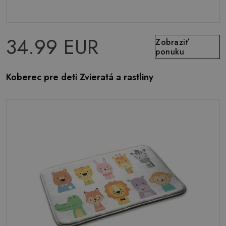
34.99 EUR
Zobraziť
ponuku
Koberec pre deti Zvieratá a rastliny