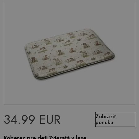
34.99 EUR
Zobraziť
ponuku
Koberec pre deti Zvieratá v lese