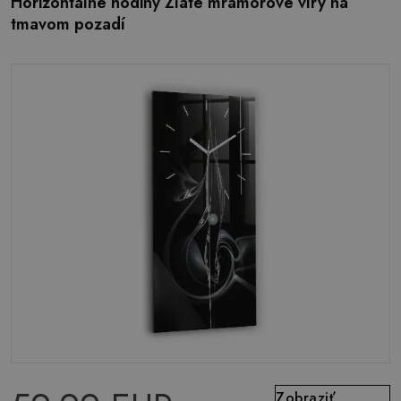
Horizontálne hodiny Zlaté mramorové víry na
tmavom pozadí
Zobraziť