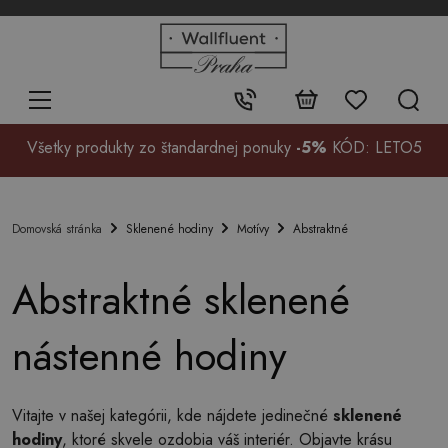
+48
32
700
37
Kontakt:
99
Všetky produkty zo štandardnej ponuky
-5%
KÓD: LETO5
Sklenené hodiny
Motívy
Abstraktné
Domovská stránka
Abstraktné sklenené
nástenné hodiny
Vitajte v našej kategórii, kde nájdete jedinečné
sklenené
hodiny
, ktoré skvele ozdobia váš interiér. Objavte krásu