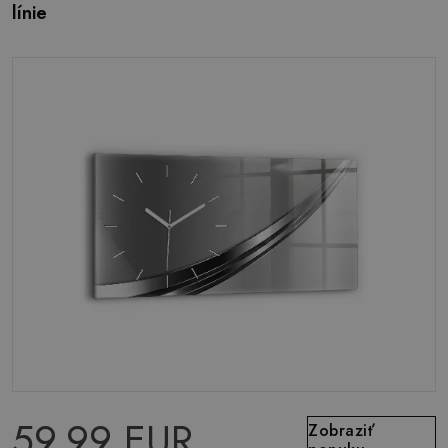
línie
59.99 EUR
Zobraziť