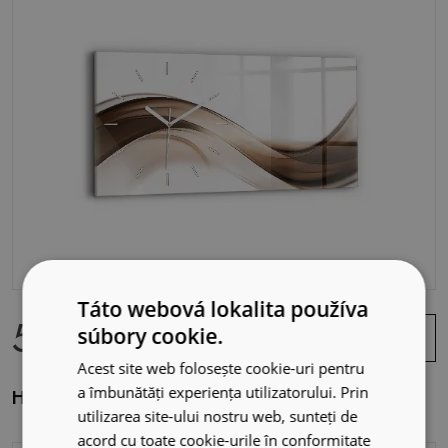
Táto webová lokalita používa
59.99 EUR
Zobraziť
súbory cookie.
ponuku
Acest site web folosește cookie-uri pentru
a îmbunătăți experiența utilizatorului. Prin
Horizontálne sklenené hodiny Abstraktná línia
utilizarea site-ului nostru web, sunteți de
acord cu toate cookie-urile în conformitate