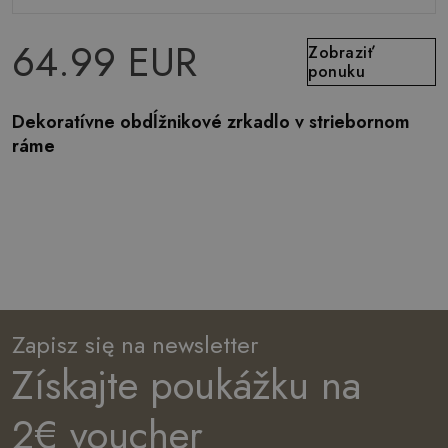
64.99 EUR
Zobraziť
ponuku
Dekoratívne obdĺžnikové zrkadlo v striebornom
ráme
Zapisz się na newsletter
Získajte poukážku na
2€ voucher