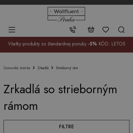
+48
32
700
37
Kontakt:
99
Všetky produkty zo štandardnej ponuky
-5%
KÓD: LETO5
Zrkadlá
Strieborný rám
Domovská stránka
Zrkadlá so strieborným
rámom
FILTRE