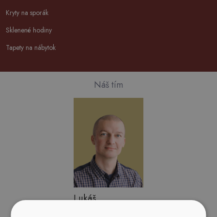
Kryty na sporák
Sklenené hodiny
Tapety na nábytok
Náš tím
Lukáš
Vedúci výroby