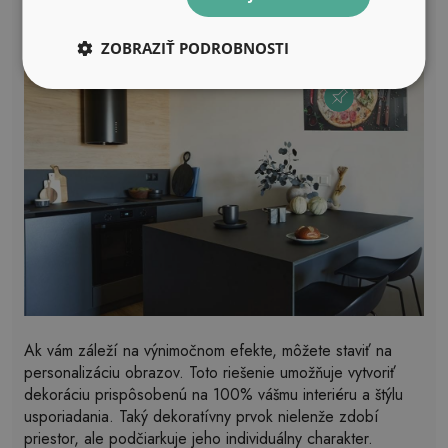
stabilitu na stene.
ZOBRAZIŤ PODROBNOSTI
Ak vám záleží na výnimočnom efekte, môžete staviť na
personalizáciu obrazov. Toto riešenie umožňuje vytvoriť
dekoráciu prispôsobenú na 100% vášmu interiéru a štýlu
usporiadania. Taký dekoratívny prvok nielenže zdobí
priestor, ale podčiarkuje jeho individuálny charakter.