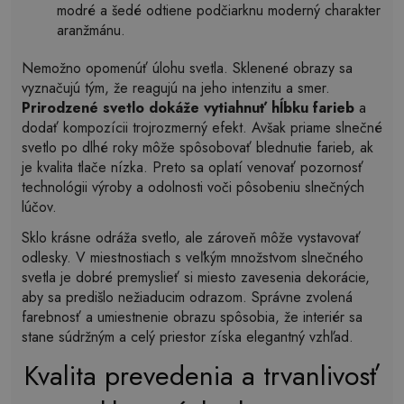
modré a šedé odtiene podčiarknu moderný charakter
aranžmánu.
Nemožno opomenúť úlohu svetla. Sklenené obrazy sa
vyznačujú tým, že reagujú na jeho intenzitu a smer.
Prirodzené svetlo dokáže vytiahnuť hĺbku farieb
a
dodať kompozícii trojrozmerný efekt. Avšak priame slnečné
svetlo po dlhé roky môže spôsobovať blednutie farieb, ak
je kvalita tlače nízka. Preto sa oplatí venovať pozornosť
technológii výroby a odolnosti voči pôsobeniu slnečných
lúčov.
Sklo krásne odráža svetlo, ale zároveň môže vystavovať
odlesky. V miestnostiach s veľkým množstvom slnečného
svetla je dobré premyslieť si miesto zavesenia dekorácie,
aby sa predišlo nežiaducim odrazom. Správne zvolená
farebnosť a umiestnenie obrazu spôsobia, že interiér sa
stane súdržným a celý priestor získa elegantný vzhľad.
Kvalita prevedenia a trvanlivosť