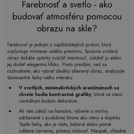
Farebnosť a svetlo - ako
budovať atmosféru pomocou
obrazu na skle?
Farebnosť je jedným z najdôležitejších prvkov, ktorý
ovplyvňuje vnímanie celého priestoru. Správne zvolený
obraz dokáže opticky zväčšiť miestnosť, zútulniť ju alebo
jej dodať elegantnú hĺbku. Preto predtým, než sa
rozhodnete, ako vybrať ideálny sklenený obraz, analyzujte
dominantné farby vášho interiéru.
V svetlých, minimalistických aranžmánoch sa
skvele hodia kontrastné grafiky
, ktoré sa stanú
centrálnym bodom dekorácie.
Ak vám záleží na harmónii, vyberte si motívy
udržiavané v podobnej tónine ako steny a doplnky.
Teplé farby, ako je zlato, béžová alebo jemné
odtiene červenej, prinesú útulnosť. Naopak, chladné