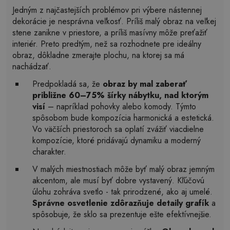
Jedným z najčastejších problémov pri výbere nástennej
dekorácie je nesprávna veľkosť. Príliš malý obraz na veľkej
stene zanikne v priestore, a príliš masívny môže preťažiť
interiér. Preto predtým, než sa rozhodnete pre ideálny
obraz, dôkladne zmerajte plochu, na ktorej sa má
nachádzať.
Predpokladá sa, že
obraz by mal zaberať
približne 60–75% šírky nábytku, nad ktorým
visí
– napríklad pohovky alebo komody. Týmto
spôsobom bude kompozícia harmonická a estetická.
Vo väčších priestoroch sa oplatí zvážiť viacdielne
kompozície, ktoré pridávajú dynamiku a moderný
charakter.
V malých miestnostiach môže byť malý obraz jemným
akcentom, ale musí byť dobre vystavený. Kľúčovú
úlohu zohráva svetlo - tak prirodzené, ako aj umelé.
Správne osvetlenie zdôrazňuje detaily grafík
a
spôsobuje, že sklo sa prezentuje ešte efektívnejšie.