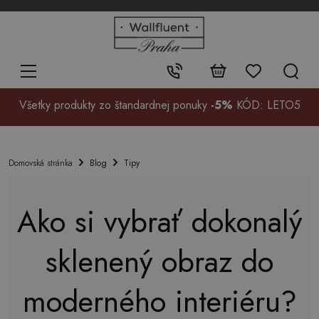
+48
32
700
37
Kontakt:
99
Všetky produkty zo štandardnej ponuky
-5%
KÓD: LETO5
Blog
Tipy
Domovská stránka
Ako si vybrať dokonalý
sklenený obraz do
moderného interiéru?