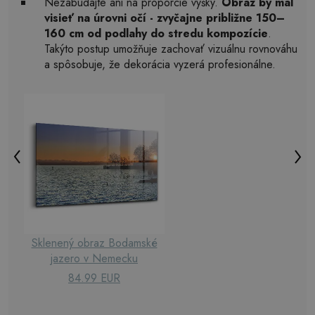
Nezabúdajte ani na proporcie výšky.
Obraz by mal
visieť na úrovni očí - zvyčajne približne 150–
160 cm od podlahy do stredu kompozície
.
Takýto postup umožňuje zachovať vizuálnu rovnováhu
a spôsobuje, že dekorácia vyzerá profesionálne.
Sklenený obraz Bodamské
jazero v Nemecku
84.99 EUR