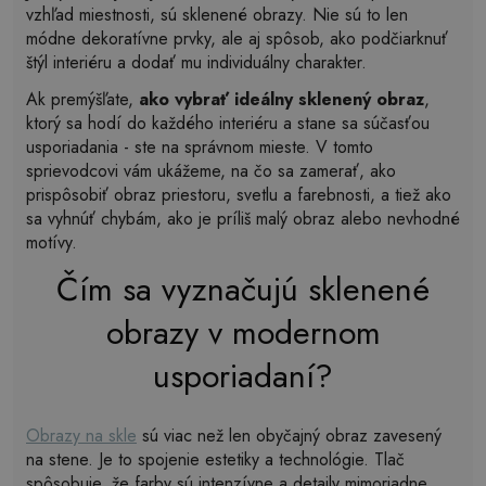
vzhľad miestnosti, sú sklenené obrazy. Nie sú to len
módne dekoratívne prvky, ale aj spôsob, ako podčiarknuť
štýl interiéru a dodať mu individuálny charakter.
Ak premýšľate,
ako vybrať ideálny sklenený obraz
,
ktorý sa hodí do každého interiéru a stane sa súčasťou
usporiadania - ste na správnom mieste. V tomto
sprievodcovi vám ukážeme, na čo sa zamerať, ako
prispôsobiť obraz priestoru, svetlu a farebnosti, a tiež ako
sa vyhnúť chybám, ako je príliš malý obraz alebo nevhodné
motívy.
Čím sa vyznačujú sklenené
obrazy v modernom
usporiadaní?
Obrazy na skle
sú viac než len obyčajný obraz zavesený
na stene. Je to spojenie estetiky a technológie. Tlač
spôsobuje, že farby sú intenzívne a detaily mimoriadne