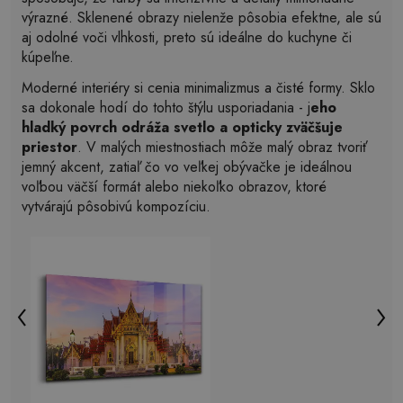
výrazné. Sklenené obrazy nielenže pôsobia efektne, ale sú
aj odolné voči vlhkosti, preto sú ideálne do kuchyne či
kúpeľne.
Moderné interiéry si cenia minimalizmus a čisté formy. Sklo
sa dokonale hodí do tohto štýlu usporiadania - j
eho
hladký povrch odráža svetlo a opticky zväčšuje
priestor
. V malých miestnostiach môže malý obraz tvoriť
jemný akcent, zatiaľ čo vo veľkej obývačke je ideálnou
voľbou väčší formát alebo niekoľko obrazov, ktoré
vytvárajú pôsobivú kompozíciu.