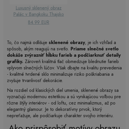
Luxusný sklenený obraz
Palác v Bangkoku Thajsko
84.99 EUR
To, čo najmä odlišuje
sklenené obrazy
, je ich vzhľad a
spôsob, akým reagujú na svetlo.
Priame slnečné svetlo
dokáže zvýrazniť hĺbku farieb a podčiarknuť detaily
grafiky.
Zároveň kvalitná tlač obmedzuje blednutie farieb
vplyvom slnečných lúčov. Však dbajte na kvalitu prevedenia
- kvalitné tvrdené sklo minimalizuje riziko poškriabania a
zvyšuje trvanlivosť dekorácie.
Na rozdiel od klasických diel umenia, sklenené obrazy sa
vyznačujú modernou estetikou a sú vynikajúcou voľbou pre
rôzne štýly interiérov - od loftu, cez minimalizmus, až po
elegantný glamour. Je to dekoratívny prvok, ktorý
nepreťažuje, ale podčiarkuje charakter svojho interiéru.
Ako prispôsobiť motívy obrazu