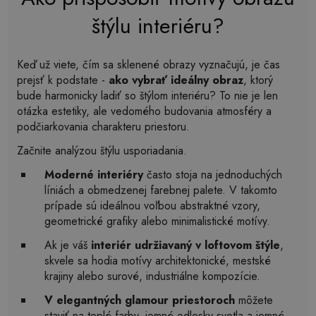
štýlu interiéru?
Keď už viete, čím sa sklenené obrazy vyznačujú, je čas
prejsť k podstate -
ako vybrať ideálny obraz
, ktorý
bude harmonicky ladiť so štýlom interiéru? To nie je len
otázka estetiky, ale vedomého budovania atmosféry a
podčiarkovania charakteru priestoru.
Začnite analýzou štýlu usporiadania.
Moderné interiéry
často stoja na jednoduchých
líniách a obmedzenej farebnej palete. V takomto
prípade sú ideálnou voľbou abstraktné vzory,
geometrické grafiky alebo minimalistické motívy.
Ak je váš
interiér udržiavaný v loftovom štýle
,
skvele sa hodia motívy architektonické, mestské
krajiny alebo surové, industriálne kompozície.
V elegantných glamour priestoroch
môžete
staviť na teplé farby, jemné odlesky svetla a jemné