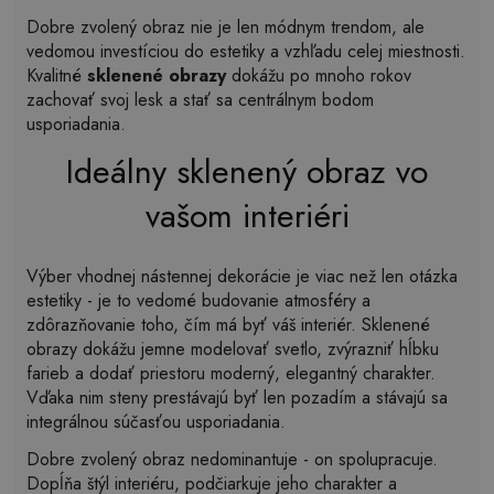
Dobre zvolený obraz nie je len módnym trendom, ale
vedomou investíciou do estetiky a vzhľadu celej miestnosti.
Kvalitné
sklenené obrazy
dokážu po mnoho rokov
zachovať svoj lesk a stať sa centrálnym bodom
usporiadania.
Ideálny sklenený obraz vo
vašom interiéri
Výber vhodnej nástennej dekorácie je viac než len otázka
estetiky - je to vedomé budovanie atmosféry a
zdôrazňovanie toho, čím má byť váš interiér. Sklenené
obrazy dokážu jemne modelovať svetlo, zvýrazniť hĺbku
farieb a dodať priestoru moderný, elegantný charakter.
Vďaka nim steny prestávajú byť len pozadím a stávajú sa
integrálnou súčasťou usporiadania.
Dobre zvolený obraz nedominantuje - on spolupracuje.
Dopĺňa štýl interiéru, podčiarkuje jeho charakter a