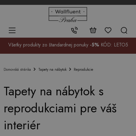
+48
32
700
37
Kontakt:
99
Všetky produkty zo štandardnej ponuky
-5%
KÓD: LETO5
Tapety na nábytok
Reprodukcie
Domovská stránka
Tapety na nábytok s
reprodukciami pre váš
interiér