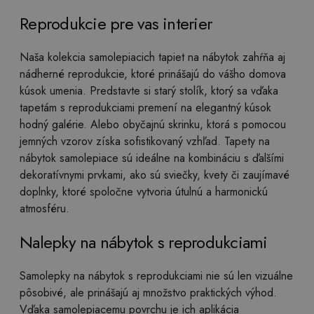
Reprodukcie pre vas interier
Naša kolekcia samolepiacich tapiet na nábytok zahŕňa aj
nádherné reprodukcie, ktoré prinášajú do vášho domova
kúsok umenia. Predstavte si starý stolík, ktorý sa vďaka
tapetám s reprodukciami premení na elegantný kúsok
hodný galérie. Alebo obyčajnú skrinku, ktorá s pomocou
jemných vzorov získa sofistikovaný vzhľad. Tapety na
nábytok samolepiace sú ideálne na kombináciu s ďalšími
dekoratívnymi prvkami, ako sú sviečky, kvety či zaujímavé
doplnky, ktoré spoločne vytvoria útulnú a harmonickú
atmosféru.
Nalepky na nábytok s reprodukciami
Samolepky na nábytok s reprodukciami nie sú len vizuálne
pôsobivé, ale prinášajú aj množstvo praktických výhod.
Vďaka samolepiacemu povrchu je ich aplikácia