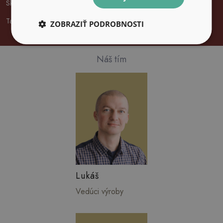
Sklenené hodiny
Tapety na nábytok
ZOBRAZIŤ PODROBNOSTI
Náš tím
Lukáš
Vedúci výroby