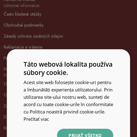
Užitočné informácie
Často kladené otázky
Obchodné podmienky
Zásady ochrany osobných údajov
Reklamácia a vrátenie
Právo na odstúpenie od zmluvy
Táto webová lokalita používa
Propagačné predpisy
súbory cookie.
Produkty
Acest site web folosește cookie-uri pentru
Obrazy na skle
a îmbunătăți experiența utilizatorului. Prin
Obrazy na plátne
utilizarea site-ului nostru web, sunteți de
acord cu toate cookie-urile în conformitate
Zásteny do kuchyne
cu Politica noastră privind cookie-urile.
Doski na krájanie
Prečítať viac
Kryty na sporák
PRIJAŤ VŠETKO